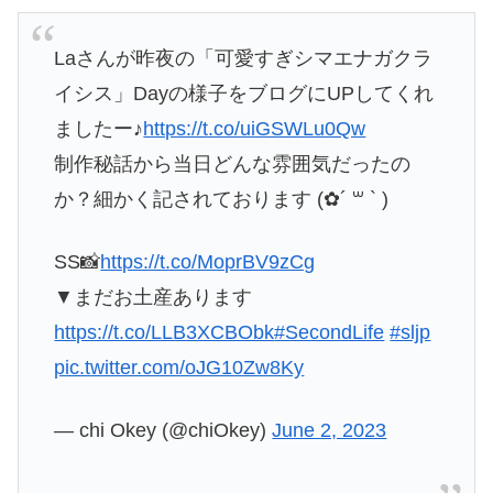
Laさんが昨夜の「可愛すぎシマエナガクラ
イシス」Dayの様子をブログにUPしてくれ
ましたー♪
https://t.co/uiGSWLu0Qw
制作秘話から当日どんな雰囲気だったの
か？細かく記されております (✿´ ꒳ ` )
SS📸
https://t.co/MoprBV9zCg
▼まだお土産あります
https://t.co/LLB3XCBObk
#SecondLife
#sljp
pic.twitter.com/oJG10Zw8Ky
— chi Okey (@chiOkey)
June 2, 2023