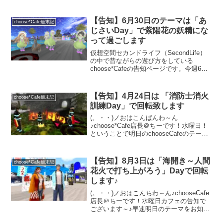
【告知】6月30日のテーマは「あ
choose*Cafe顛末記
じさいDay」で紫陽花の妖精にな
って過ごします
仮想空間セカンドライフ（SecondLife）
の中で昔ながらの遊び方をしている
choose*Cafeの告知ページです。今週6月
30日は「あじさいDay」をテーマにナイ
トプール上でLaさんが作った紫陽花の妖
精になって回転する予定です。お土産は
【告知】4月24日は 「消防士消火
choose*Cafe顛末記
紫陽花の着ぐるみです。お土産目当ての
訓練Day」で回転致します
方も歓迎！友達誘ってお気軽にお越しく
ださい。
(。・・)ノおはこんばんわ～ん
♪choose*Cafe店長＠ちーです！水曜日！
ということで明日のchooseCafeのテーマ
告知の日でしたーー明日4月24日（木）の
chooseCafeは「消防士消火訓練Day」で
回転する事になりましたヽ(≧...
【告知】8月3日は「海開き～人間
choose*Cafe顛末記
花火で打ち上がろう」Dayで回転
します♪
(。・・)ノおはこんちわ～ん♪chooseCafe
店長＠ちーです！水曜日カフェの告知で
ございます～♪早速明日のテーマをお知ら
せいたします。明日8月3日（木）の