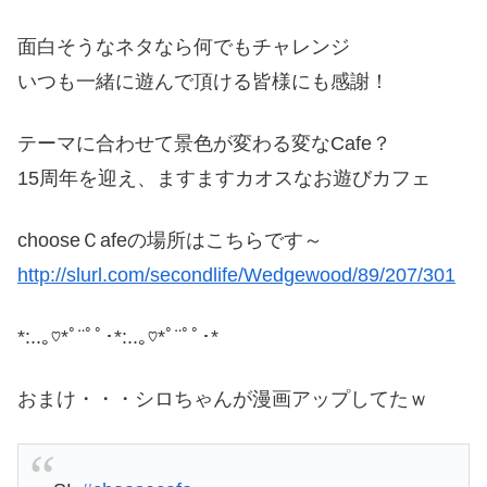
面白そうなネタなら何でもチャレンジ
いつも一緒に遊んで頂ける皆様にも感謝！
テーマに合わせて景色が変わる変なCafe？
15周年を迎え、ますますカオスなお遊びカフェ
chooseＣafeの場所はこちらです～
http://slurl.com/secondlife/Wedgewood/89/207/301
*:..｡♡*ﾟ¨ﾟﾟ･*:..｡♡*ﾟ¨ﾟﾟ･*
おまけ・・・シロちゃんが漫画アップしてたｗ