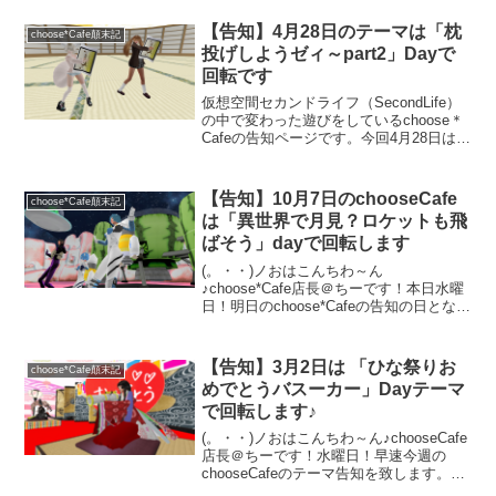
chooseCafeは「海開き～人間花火で打ち
上がろう」Dayで回転することになり...
【告知】4月28日のテーマは「枕
choose*Cafe顛末記
投げしようゼィ～part2」Dayで
回転です
仮想空間セカンドライフ（SecondLife）
の中で変わった遊びをしているchoose＊
Cafeの告知ページです。今回4月28日は
「枕投げで遊ぶ」をテーマに回転する事
になりました。枕が当たると布団に寝か
されるギミック付き、Freeなのでお土産
【告知】10月7日のchooseCafe
choose*Cafe顛末記
目当ての方も歓迎です！友達誘ってお気
は「異世界で月見？ロケットも飛
軽にお越しください。
ばそう」dayで回転します
(。・・)ノおはこんちわ～ん
♪choose*Cafe店長＠ちーです！本日水曜
日！明日のchoose*Cafeの告知の日となり
ました。早速10月7日木曜日の明日のテー
マをご紹介♪あしたは・・・「異世界で月
見？ロケットも飛ばそう」dayという感...
【告知】3月2日は 「ひな祭りお
choose*Cafe顛末記
めでとうバスーカー」Dayテーマ
で回転します♪
(。・・)ノおはこんちわ～ん♪chooseCafe
店長＠ちーです！水曜日！早速今週の
chooseCafeのテーマ告知を致します。明
日3月2日（木）はひな祭り (✿´ ꒳ ` )とい