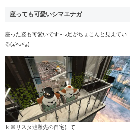
座っても可愛いシマエナガ
座った姿も可愛いです～♪足がちょこんと見えてい
る(⁎˃ᴗ˂⁎)
ｋ※リスタ避難先の自宅にて