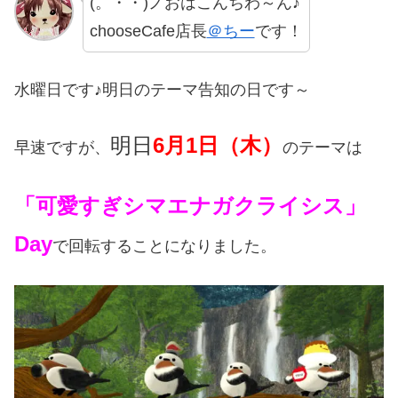
(。・・)ノおはこんちわ～ん♪
chooseCafe店長
＠ちー
です！
水曜日です♪明日のテーマ告知の日です～
明日
6月1日（木）
早速ですが、
のテーマは
「可愛すぎシマエナガクライシス」
Day
で回転することになりました。