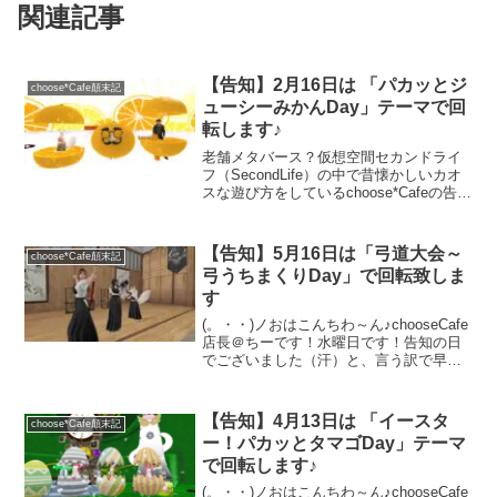
関連記事
【告知】2月16日は 「パカッとジ
choose*Cafe顛末記
ューシーみかんDay」テーマで回
転します♪
老舗メタバース？仮想空間セカンドライ
フ（SecondLife）の中で昔懐かしいカオ
スな遊び方をしているchoose*Cafeの告知
ページです。2月16日はパカッとシリーズ
第三弾「パカッとジューシーみかん
Day」テーマで回転となりました。お土
【告知】5月16日は「弓道大会～
choose*Cafe顛末記
産はギミックありの装着型みかん
弓うちまくりDay」で回転致しま
（Free）ネタ持込歓迎のお気楽なカフェ
す
です。お土産だけでも欲しいって方もお
気軽にお越し下さい。
(。・・)ノおはこんちわ～ん♪chooseCafe
店長＠ちーです！水曜日です！告知の日
でございました（汗）と、言う訳で早速
明日5月16日（木）のchooseCafeのテー
マをお知らせ致します。明日は「弓道大
会～弓うちまくりDay」で回転する...
【告知】4月13日は 「イースタ
choose*Cafe顛末記
ー！パカッとタマゴDay」テーマ
で回転します♪
(。・・)ノおはこんちわ～ん♪chooseCafe