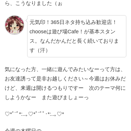
ら、こうなりました（ぉ
元気印！365日ネタ持ち込み歓迎店！
chooseは遊び場Cafe！が基本スタン
ス。なんだかんだと長く続いておりま
す（汗）
気になった方、一緒に遊んでみたいなーって方は、
お友達誘って是非お越しください～今週はお休みだ
けど、来週は開けるつもりですー 次のテーマ何に
しようかなー また遊びましょーっ
♡*ﾟ¨ﾟ*:..｡♡*ﾟ¨ﾟﾟ･*:..｡♡*
今週の木曜日の