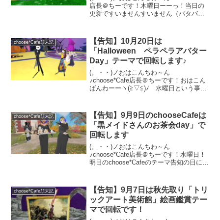
店長＠ちーです！木曜日ーーっ！当日の
更新ですいませんすいません（バタバタ
してて今頃になってしまった）早速本日4
月13日（木）のテーマの告知を致しま
す。今日はイースター週間と言う事で
【告知】10月20日は
choose*Cafe顛末記
「イースタ...
「Halloween ペラペラアバター
Day」テーマで回転します♪
(。・・)ノおはこんちわ～ん
♪choose*Cafe店長＠ちーです！おはこん
ばんわーーヽ(≧▽≦)ﾉ 水曜日という事で
告知の日です♪明日は・・・Halloweenが
近いということで「Halloween ペラペラ
アバターDay」で回転する事に...
【告知】9月9日のchooseCafeは
choose*Cafe顛末記
「黒メイドさんのお茶会day」で
回転します
(。・・)ノおはこんちわ～ん
♪choose*Cafe店長＠ちーです！水曜日！
明日のchoose*Cafeのテーマ告知の日にな
りました。最近涼しくなってきたので、
季節に合わせてお店も秋っぽく改装。
（良いskyDomeをみつけたので、ソレ使
【告知】9月7日は秋先取り「トリ
choose*Cafe顛末記
って...
ックアート美術館」絵画鑑賞テー
マで回転です！