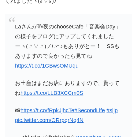
くれましたヽ(≧▽≦)ﾉ
Laさんが昨夜のchooseCafe「音楽会Day」
の様子をブログにアップしてくれました
ーヽ(〃▽〃)ノいつもありがとー！ SSも
ありますので良かったら見てね
https://t.co/1GBwsOMUqu
お土産はまだお店にありますので、貰って
ね
https://t.co/LLB3XCCm0S
📸
https://t.co/fRpkJjhcTe
#SecondLife
#sljp
pic.twitter.com/ORrpqrNq4N