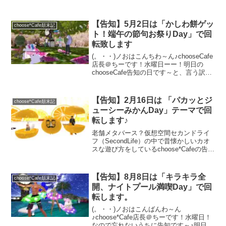
早速まいりましょーっ 明日、2月29日
（木曜日）のテーマは「梅まつり♪春を呼
ぶ梅酒Day」で回転する事になりました
【告知】5月2日は「かしわ餅ゲッ
choose*Cafe顛末記
～※...
ト！端午の節句お祭りDay」で回
転致します
(。・・)ノおはこんちわ～ん♪chooseCafe
店長＠ちーです！水曜日ーー！明日の
chooseCafe告知の日です～と、言う訳で
早速テーマのお知らせを致します。明日5
月2日(木）は「かしわ餅ゲット！端午の
節句お祭りDay」で回転することに...
【告知】2月16日は 「パカッとジ
choose*Cafe顛末記
ューシーみかんDay」テーマで回
転します♪
老舗メタバース？仮想空間セカンドライ
フ（SecondLife）の中で昔懐かしいカオ
スな遊び方をしているchoose*Cafeの告知
ページです。2月16日はパカッとシリーズ
第三弾「パカッとジューシーみかん
Day」テーマで回転となりました。お土
【告知】8月8日は「キラキラ全
choose*Cafe顛末記
産はギミックありの装着型みかん
開、ナイトプール満喫Day」で回
（Free）ネタ持込歓迎のお気楽なカフェ
転します。
です。お土産だけでも欲しいって方もお
気軽にお越し下さい。
(。・・)ノおはこんばんわ～ん
♪choose*Cafe店長＠ちーです！水曜日！
なので忘れないうちに告知です～♪明日8