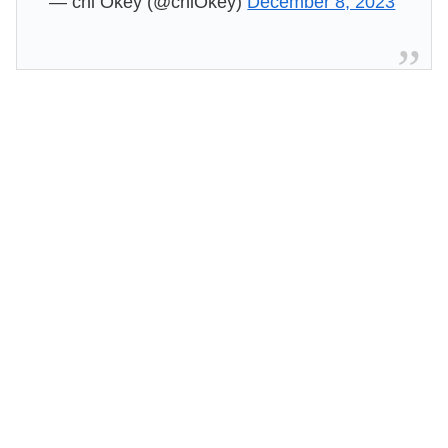
— chi Okey (@chiOkey)
December 8, 2023