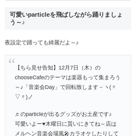
可愛いparticleを飛ばしながら踊りましょ
う～♪
夜設定で踊っても綺麗だよ～♪
【ちら見せ告知】12月7日（木）の
chooseCafeのテーマは楽器もって集まろう
～♪「音楽会Day」で回転致します－ヽ(〃
▽〃)ノ
♬のparticleが出るグッズがお土産です♪
可愛いよー♥木曜日に貰いにきてね～店は
メルヘン音楽会場風🎤カラオケしたりして