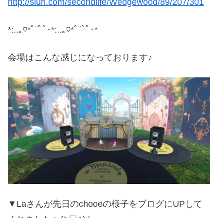
http://slurl.com/secondlife/Wedgewood/89/207/301
*:..｡♡*ﾟ¨ﾟﾟ･*:..｡♡*ﾟ¨ﾟﾟ･*
会場はこんな感じになっております♪
▼Laさんが先日のchooeの様子をブログにUPして