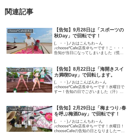
関連記事
【告知】9月28日は「スポーツの
choose*Cafe顛末記
秋Day」で回転です！
(。・・)ノおはこんちわ～ん
♪choose*Cafe店長＠ちーです！こ・・・
告知が当日になってしまいました（慌て
て書いております）本日9月28日（木）の
カフェのテーマは運動の秋？と言う事で
「スポーツの秋Day」で回転することに
【告知】8月22日は「海開きスイ
choose*Cafe顛末記
なりました♪安...
カ満喫Day」で回転します。
(。・・)ノおはこんばんわ～ん
♪choose*Cafe店長＠ちーです！水曜日で
すー！告知の日でございました（汗）
と、言う訳で急いで明日のテーマをお知
らせ致します。明日8月22日（木）の
chooseCafeはずばり・・・「海開きスイ
【告知】2月29日は「梅まつり♪春
choose*Cafe顛末記
カ満喫Da...
を呼ぶ梅酒Day」で回転です！
(。・・)ノおはこんちわ～ん
♪choose*Cafe店長＠ちーです！水曜日！
chooseCafeの告知の日となりましたー♪