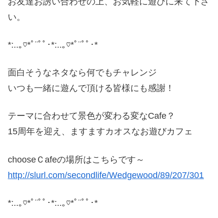
お友達お誘い合わせの上、お気軽に遊びに来て下さ
い。
*:..｡♡*ﾟ¨ﾟﾟ･*:..｡♡*ﾟ¨ﾟﾟ･*
面白そうなネタなら何でもチャレンジ
いつも一緒に遊んで頂ける皆様にも感謝！
テーマに合わせて景色が変わる変なCafe？
15周年を迎え、ますますカオスなお遊びカフェ
chooseＣafeの場所はこちらです～
http://slurl.com/secondlife/Wedgewood/89/207/301
*:..｡♡*ﾟ¨ﾟﾟ･*:..｡♡*ﾟ¨ﾟﾟ･*