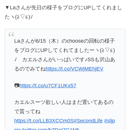
▼Laさんが先日の様子をブログにUPしてくれまし
たヽ(≧▽≦)ﾉ
Laさんが6/15（木）のchooseの回転の様子
をブログにUPしてくれてましたーヽ(≧▽≦)
ﾉ カエルさんがいっぱいです♪SSも沢山あ
るのでみてね
https://t.co/VCWjMEhjEV
📷
https://t.co/u7CF1UKx57
カエルスーツ欲しい人はまだ置いてあるの
で貰ってね
https://t.co/LLB3XCCm0S
#SecondLife
#sljp
pic.twitter.com/h7RoI7G1N5