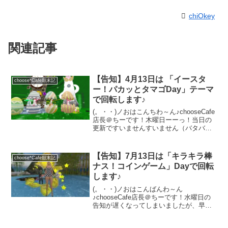
chiOkey
関連記事
【告知】4月13日は 「イースタ
choose*Cafe顛末記
ー！パカッとタマゴDay」テーマ
で回転します♪
(。・・)ノおはこんちわ～ん♪chooseCafe
店長＠ちーです！木曜日ーーっ！当日の
更新ですいませんすいません（バタバタ
してて今頃になってしまった）早速本日4
月13日（木）のテーマの告知を致しま
す。今日はイースター週間と言う事で
【告知】7月13日は「キラキラ棒
choose*Cafe顛末記
「イースタ...
ナス！コインゲーム」Dayで回転
します♪
(。・・)ノおはこんばんわ～ん
♪chooseCafe店長＠ちーです！水曜日の
告知が遅くなってしまいましたが、早速
明日のテーマをお知らせ致します。明日7
月13日（木）のchooseCafeは「キラキラ