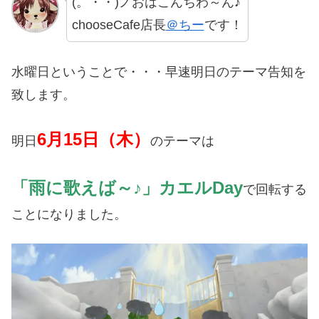
(。・・)ノおはこんちわ～ん♪
chooseCafe店長
＠ちー
です！
水曜日ということで・・・早速明日のテーマ告知を
致します。
6月15日（木）
明日
のテーマは
「雨に歌えば～♪」カエルDay
で回転する
ことになりました。