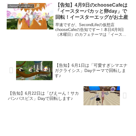
で「ゴーストバスターでお化けをやっつ
【告知】4月9日のchooseCafeは
choose*Cafe顛末記
けようDay」...
「イースターパカッと卵day」で
回転！イースターエッグがお土産
早速ですが、SecondLifeの仮想店
chooseCafeの告知ですー！本日4月9日
（木曜日）のカフェテーマは「イースタ
ーパカッと卵day」で卵に入って遊ぼう～
という日になりました！※今回は、タッ
チするとパカッと開くイースターエッグ
がお土...
【告知】6月1日は「可愛すぎシマエナ
ガクライシス」Dayテーマで回転しま
す♪
【告知】6月22日は「ぴえーん！サカ
バンバスピス」Dayで回転します♪