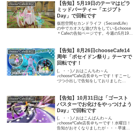
棒ナス！コインゲーム」Dayで回転する
【告知】5月19日のテーマはピラ
choose*Cafe顛末記
事に...
ミッドパーティー「エジプト
Day」で回転です
仮想空間セカンドライフ（SecondLife）
の中でカオスな遊び方をしているchoose
＊Cafeの告知ページです。今週の5月19日
は「エジプトDay」テーマにピラミッド
の中で回転の予定です。お土産は冷えろ
グリフ（ヒエログリフ）のParticleが出る
【告知】8月26日chooseCafe14
choose*Cafe顛末記
杖です。Freeなのでお土産目当ての方も
周年「ポセイドン祭り」テーマで
歓迎です！友達誘ってお気軽にお越しく
回転です！
ださい。
(。・・)ノおはこんちわ～ん
♪choose*Cafe店長＠ちーです！すこーし
づつ小出しで告知をしておりました
が・・・実はchoose*Cafeみなさまのおか
げで明日14周年のイベントを迎える事に
なりました！テーマはずばり「ポセイド
【告知】10月31日は「ゴースト
choose*Cafe顛末記
ン祭り」お...
バスターでお化けをやっつけよう
Day」で回転です
(。・・)ノおはこんばんわ～ん
♪choose*Cafe店長＠ちーです！水曜日！
告知がおそくなりましたが・・・早速明
日のテーマをお知らせ致します。明日10
月31日（木）はハロウィン本番と言う事