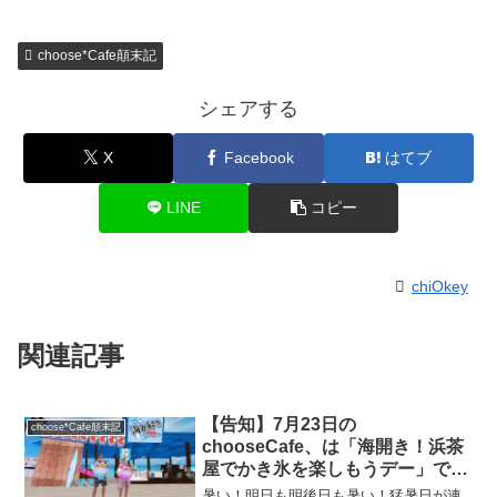
choose*Cafe顛末記
シェアする
X
Facebook
はてブ
LINE
コピー
chiOkey
関連記事
【告知】7月23日の
choose*Cafe顛末記
chooseCafe、は「海開き！浜茶
屋でかき氷を楽しもうデー」で回
転です
暑い！明日も明後日も暑い！猛暑日が連