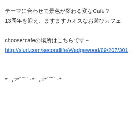
テーマに合わせて景色が変わる変なCafe？
13周年を迎え、ますますカオスなお遊びカフェ
choose*cafeの場所はこちらです～
http://slurl.com/secondlife/Wedgewood/89/207/301
*:..｡♡*ﾟ¨ﾟﾟ･*:..｡♡*ﾟ¨ﾟﾟ･*