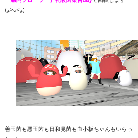
(⁎˃ᴗ˂⁎)
善玉菌も悪玉菌も日和見菌も血小板ちゃんもいらっ