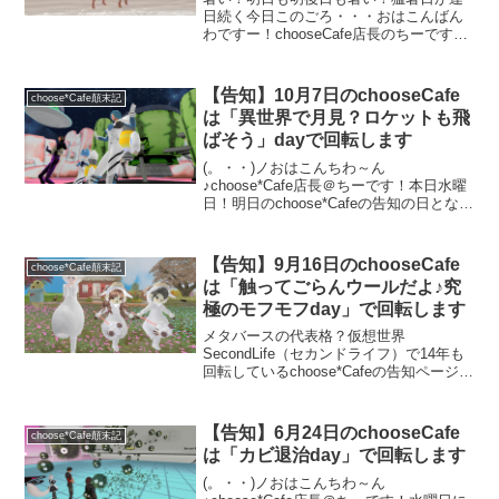
日続く今日このごろ・・・おはこんばん
わですー！chooseCafe店長のちーです！
明日用の告知遅くなりましたー（汗）
と、言うわけで早速、明日のテーマの告
知を致します！明日7月23日（木）は「海
【告知】10月7日のchooseCafe
choose*Cafe顛末記
開き！浜茶屋...
は「異世界で月見？ロケットも飛
ばそう」dayで回転します
(。・・)ノおはこんちわ～ん
♪choose*Cafe店長＠ちーです！本日水曜
日！明日のchoose*Cafeの告知の日となり
ました。早速10月7日木曜日の明日のテー
マをご紹介♪あしたは・・・「異世界で月
見？ロケットも飛ばそう」dayという感...
【告知】9月16日のchooseCafe
choose*Cafe顛末記
は「触ってごらんウールだよ♪究
極のモフモフday」で回転します
メタバースの代表格？仮想世界
SecondLife（セカンドライフ）で14年も
回転しているchoose*Cafeの告知ページで
す。2021年9月16日は「さわってごらん
ウールだよ」テーマにて羊のスーツをお
土産に、みなさんで踊ったりはしゃいだ
【告知】6月24日のchooseCafe
choose*Cafe顛末記
りして遊ぼう～という感じで回転しまし
は「カビ退治day」で回転します
た。もふもふスーツはLaさんが作ってく
れました♪
(。・・)ノおはこんちわ～ん