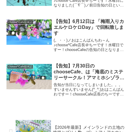
♪choose*Cafe店長＠ちーです！水曜日に
なりました(⌒∇⌒)ノ前日告知の日という
わけで、早速明日のカフェのテーマをお
知らせ致します。明日はズバリ「カビ退
治day」で回転致します♪「うわぁ～ない
【告知】6月12日は 「梅雨入りカ
choose*Cafe顛末記
わーエアコン...
エルケロケロDay」で回転致しま
す
(。・・)ノおはこんばんちわ～ん
♪choose*Cafe店長＠ちーです！水曜日で
すー！chooseCafeの告知の日となりまし
た♪明日6月12日（木）のChooseCafeのテ
ーマは・・・「梅雨入りカエルケロケロ
Day」で回転する事になりま...
【告知】7月30日の
choose*Cafe顛末記
chooseCafe、は「海底のミステ
リーサークル！アマミホシゾラフ
グで遊ぼうデー」で回転です
告知が当日になってしまいました。。。
すいませんすいません(^_^;)おはこんばん
わですー！chooseCafe店長のちーです！
木曜日今日回転です。告知遅くなりまし
たー（汗）気を取り直して早速本日のテ
ーマ告知です。今日7月30日（木）はズバ
リ...
【2026年最新】メインランドの土地の