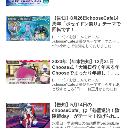
＾...
【告知】8月26日chooseCafe14
choose*Cafe顛末記
周年「ポセイドン祭り」テーマで
回転です！
(。・・)ノおはこんちわ～ん
♪choose*Cafe店長＠ちーです！すこーし
づつ小出しで告知をしておりました
が・・・実はchoose*Cafeみなさまのおか
げで明日14周年のイベントを迎える事に
なりました！テーマはずばり「ポセイド
2023年【年末告知】12月31日
イベント
ン祭り」お...
Choose式「大晦日行く年来る年
Chooseでまったり年越し！」転
がろうDay
(。・・)ノおはこんちわ～ん
♪choose*Cafe店長＠ちーです！今年もあ
と残すところ2日！ お正月がじわじわと
近づいてまいりました～毎年、やってる
chooseCafe「大晦日の回転」ですが、今
年もやることになりましたーとは言って
【告知】5月14日の
イベント
も皆さん...
chooseCafe、は「怨霊退治！陰
陽師day」がテーマ！投げられる
式神がお土産
水曜日！早速明日の仮想世界SecondLife
のカオス店？chooseCafeのテーマをお知