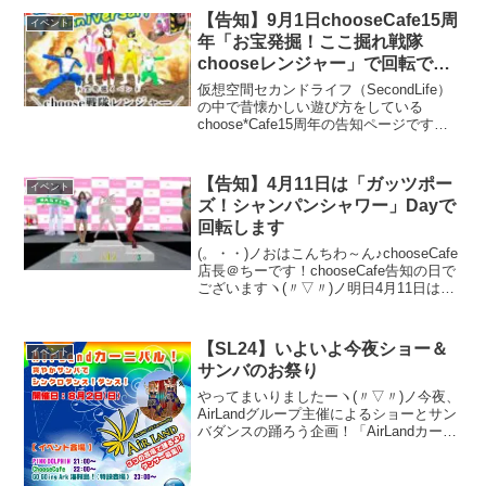
【告知】9月1日chooseCafe15周
イベント
年「お宝発掘！ここ掘れ戦隊
chooseレンジャー」で回転で
す！
仮想空間セカンドライフ（SecondLife）
の中で昔懐かしい遊び方をしている
choose*Cafe15周年の告知ページです。
今週9月1日はなんと・・15周年記念！お
宝発掘！ここ掘れ戦隊chooseレンジャ
ー 「衣装と武器を掘り当てろ」をテー
【告知】4月11日は「ガッツポー
イベント
マにLaさん作バージョンアップしたドリ
ズ！シャンパンシャワー」Dayで
ルを使って回転する予定です。初めて来
回転します
られる方も歓迎！友達誘ってお気軽にお
越しください。
(。・・)ノおはこんちわ～ん♪chooseCafe
店長＠ちーです！chooseCafe告知の日で
ございますヽ(〃▽〃)ノ明日4月11日はナ
ント！ガッツの日なんだとか（Laさんが
言ってた）と、言う訳で「ガッツポー
ズ！シャンパンシャワー」Day...
【SL24】いよいよ今夜ショー＆
イベント
サンバのお祭り
やってまいりましたーヽ(〃▽〃)ノ今夜、
AirLandグループ主催によるショーとサン
バダンスの踊ろう企画！「AirLandカーニ
バル！爽やかサンバでシンクロダンス！
ダンス！」が開催されますっ初めの15分
は私たちのダンスショーをご観覧下さい