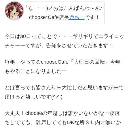
(。・・)ノおはこんばんわ～ん♪
choose*Cafe店長
＠ちー
です！
今日は30日ってことで・・・ギリギリでエライコッ
チャーーですが、告知をさせていただきます！
毎年、やってるchooseCafe「大晦日の回転」今年
もやることになりましたー
とは言っても皆さん年末大忙しだと思いますが来て
頂けると嬉しいです(^-^;)
大丈夫！chooseの年越しは誰かいないかなー寝落
ちしてても、離席しててもOKな所ＳＬ内に無いか