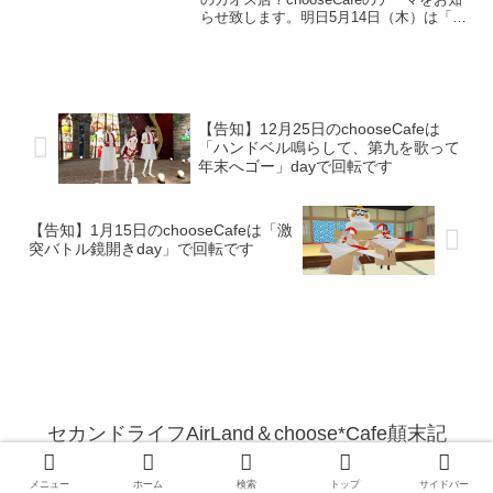
らせ致します。明日5月14日（木）は「怨
霊退治！陰陽師day」で回転することにな
りました♪当日のお土産は、Laさん作投げ
て爆発させられる式神です。式...
【告知】12月25日のchooseCafeは
「ハンドベル鳴らして、第九を歌って
年末へゴー」dayで回転です
【告知】1月15日のchooseCafeは「激
突バトル鏡開きday」で回転です
セカンドライフAirLand＆choose*Cafe顛末記
© 2009-2026 セカンドライフAirLand＆choose*Cafe顛末記.
メニュー
ホーム
検索
トップ
サイドバー