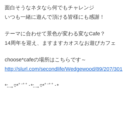
面白そうなネタなら何でもチャレンジ
いつも一緒に遊んで頂ける皆様にも感謝！
テーマに合わせて景色が変わる変なCafe？
14周年を迎え、ますますカオスなお遊びカフェ
choose*cafeの場所はこちらです～
http://slurl.com/secondlife/Wedgewood/89/207/301
*:..｡♡*ﾟ¨ﾟﾟ･*:..｡♡*ﾟ¨ﾟﾟ･*