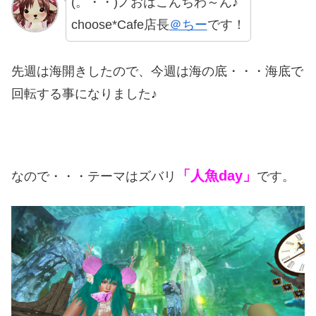
(。・・)ノおはこんちわ～ん♪
choose*Cafe店長
＠ちー
です！
先週は海開きしたので、今週は海の底・・・海底で
回転する事になりました♪
「人魚day」
なので・・・テーマはズバリ
です。