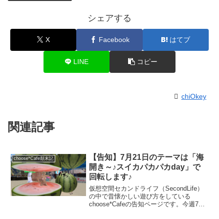
シェアする
X
Facebook
はてブ
LINE
コピー
chiOkey
関連記事
【告知】7月21日のテーマは「海
choose*Cafe顛末記
開き～♪スイカパカパカday」で
回転します♪
仮想空間セカンドライフ（SecondLife）
の中で昔懐かしい遊び方をしている
choose*Cafeの告知ページです。今週7月
21日は「海開き～♪スイカパカパカday」