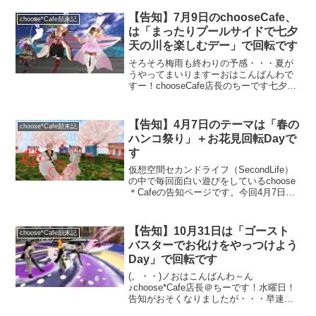
をテーマにLaさんが作った巨大スイカの
中からパカッっと登場しつつ回転する予
【告知】7月9日のchooseCafe、
choose*Cafe顛末記
定です。お土産は装着型スイカ。お土産
は「まったりプールサイドで七夕
目当ての方も歓迎！友達誘ってお気軽に
天の川を楽しむデー」で回転です
お越しください。
そろそろ梅雨も終わりの予感・・・夏が
うやってまいりますーおはこんばんわで
すー！chooseCafe店長のちーです七夕は
7月7日が本番なのか？旧暦の8月が本番な
のか？迷うところですが、まだ大丈夫か
なーってことで、今週7月9日（木）
【告知】4月7日のテーマは「春の
choose*Cafe顛末記
choose...
ハンコ祭り」＋お花見回転Dayで
す
仮想空間セカンドライフ（SecondLife）
の中で毎回面白い遊びをしているchoose
＊Cafeの告知ページです。今回4月7日は
「あの懐かしいハンコ」で遊ぶ事になり
ました。ポンポン押せます！音も出ます
♪Freeなのでお土産目当ての方も歓迎で
【告知】10月31日は「ゴースト
choose*Cafe顛末記
す！友達誘ってお気軽にお越しくださ
バスターでお化けをやっつけよう
い。
Day」で回転です
(。・・)ノおはこんばんわ～ん
♪choose*Cafe店長＠ちーです！水曜日！
告知がおそくなりましたが・・・早速明
日のテーマをお知らせ致します。明日10