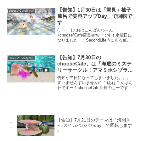
月31日（木）はハロウィン本番と言う事
で「ゴーストバスターでお化けをやっつ
【告知】1月30日は「雪見＋柚子
choose*Cafe顛末記
けようDay」...
風呂で美容アップDay」で回転で
す
(。・・)ノおはこんばんわ～ん
♪choose*Cafe店長＠ちーです！水曜日に
なりましたー！SecondLife内にある仮想
カフェchooseCafeの告知の日です。明日
1月30日（木）のテーマはずばり「雪見＋
柚子風呂で美容アップDay」で...
【告知】7月30日の
choose*Cafe顛末記
chooseCafe、は「海底のミステ
リーサークル！アマミホシゾラフ
グで遊ぼうデー」で回転です
告知が当日になってしまいました。。。
すいませんすいません(^_^;)おはこんばん
わですー！chooseCafe店長のちーです！
木曜日今日回転です。告知遅くなりまし
たー（汗）気を取り直して早速本日のテ
ーマ告知です。今日7月30日（木）はズバ
リ...
【告知】7月21日のテーマは「海開き
～♪スイカパカパカday」で回転します
♪