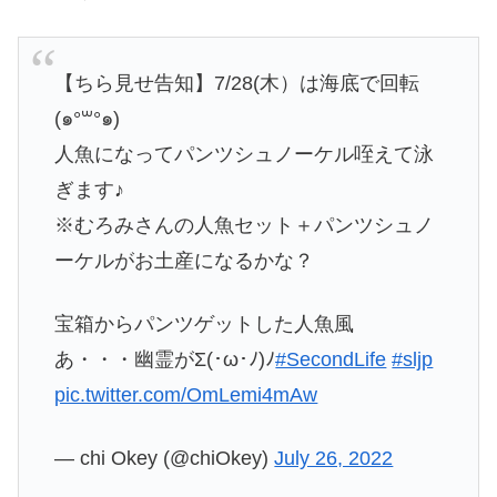
【ちら見せ告知】7/28(木）は海底で回転
(๑°꒳​°๑)
人魚になってパンツシュノーケル咥えて泳
ぎます♪
※むろみさんの人魚セット＋パンツシュノ
ーケルがお土産になるかな？
宝箱からパンツゲットした人魚風
あ・・・幽霊がΣ(･ω･ﾉ)ﾉ
#SecondLife
#sljp
pic.twitter.com/OmLemi4mAw
— chi Okey (@chiOkey)
July 26, 2022