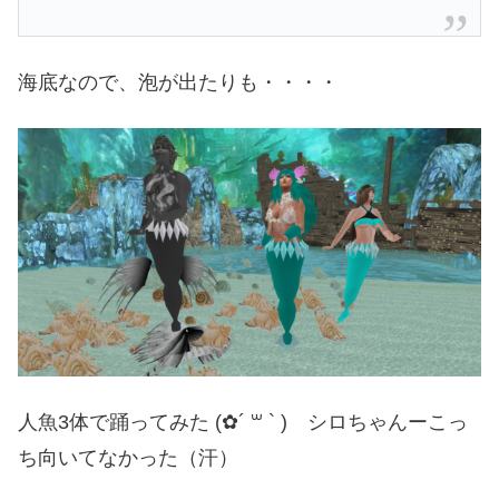
海底なので、泡が出たりも・・・・
人魚3体で踊ってみた (✿´ ꒳ ` ) シロちゃんーこっ
ち向いてなかった（汗）