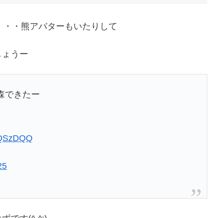
ぶん・・・熊アバターもいたりして
しょうー
森できたー
epQSzDQQ
25