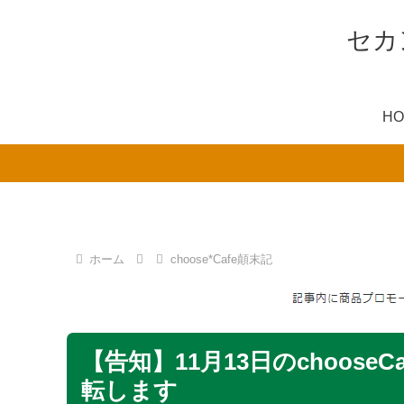
セカン
H
ホーム
choose*Cafe顛末記
【告知】11月13日のchoose
転します