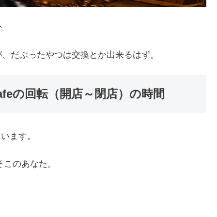
か
が、だぶったやつは交換とか出来るはず。
Cafeの回転（開店～閉店）の時間
ています。
そこのあなた。