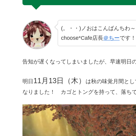
(。・・)ノおはこんばんちわ～
choose*Cafe店長
＠ちー
です！
告知が遅くなってしまいましたが、早速明日のc
11月13日（木）
明日
は秋の味覚月間とし
なりました！ カゴとトングを持って、落ち