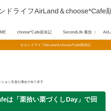
ドライフAirLand＆choose*Caf
OME
choose*Cafe顛末記
SecondLife 裏技
AirL
セカンドライフAirLand＆choose*Cafe顛末記
Cafeは「栗拾い栗づくしDay」で回