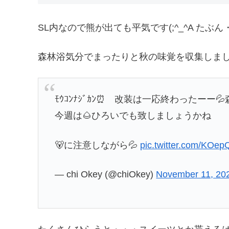
SL内なので熊が出ても平気です(;^_^A た
森林浴気分でまったりと秋の味覚を収集しま
ﾓｳｺﾝﾅｼﾞｶﾝ⏰️ 改装は一応終わったーー
今週は🌰ひろいでも致しましょうかね
🐻に注意しながら💦
pic.twitter.com/KO
— chi Okey (@chiOkey)
November 11, 20