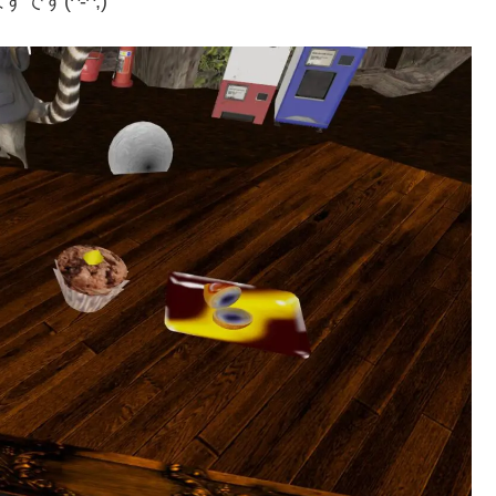
す(^-^;)