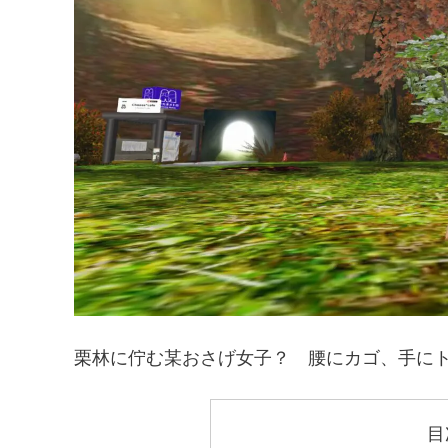
栗林に佇む某おさげ女子？ 腰にカゴ、手に
目