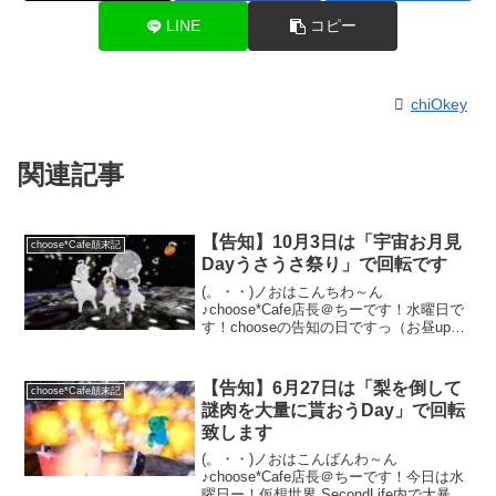
LINE
コピー
chiOkey
関連記事
【告知】10月3日は「宇宙お月見
choose*Cafe顛末記
Dayうさうさ祭り」で回転です
(。・・)ノおはこんちわ～ん
♪choose*Cafe店長＠ちーです！水曜日で
す！chooseの告知の日ですっ（お昼up間
に合わなかった）早速テーマのお知らせ
を致しますヽ(≧▽≦)ﾉ明日10月3日（木）
のchooseCafeは「宇宙お月見Da...
【告知】6月27日は「梨を倒して
choose*Cafe顛末記
謎肉を大量に貰おうDay」で回転
致します
(。・・)ノおはこんばんわ～ん
♪choose*Cafe店長＠ちーです！今日は水
曜日ー！仮想世界 SecondLife内で大暴れ