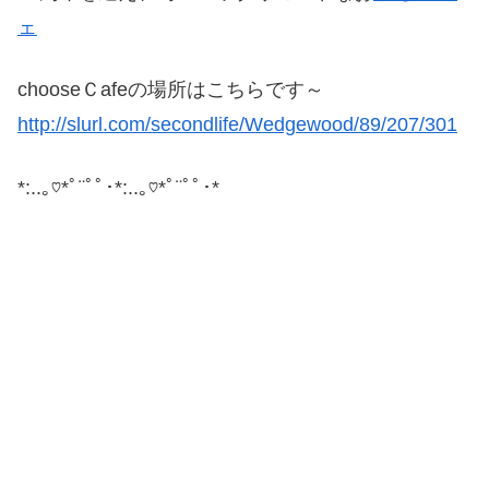
ェ
chooseＣafeの場所はこちらです～
http://slurl.com/secondlife/Wedgewood/89/207/301
*:..｡♡*ﾟ¨ﾟﾟ･*:..｡♡*ﾟ¨ﾟﾟ･*