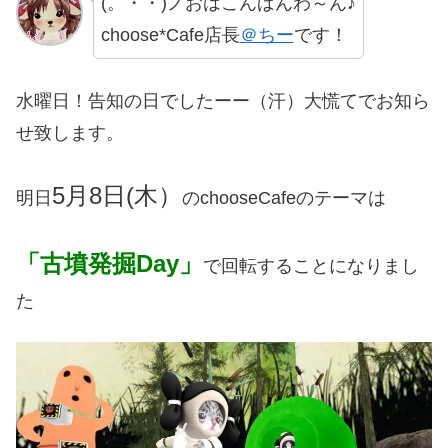
(。・・)ノおはこんばんわ～ん♪
choose*Cafe店長
＠ちー
です！
水曜日！告知の日でしたーー（汗）大慌てでお知ら
せ致します。
5月8日(木）
明日
のchooseCafeのテーマは
「古墳発掘Day」
で回転することになりまし
た