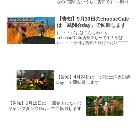
なので忘れないうちに告知です～♪明日8
月8日（木）のchooseCafeのテーマはず
ばり・・・「キラキラ全開、ナイトプー
ル満喫Day」で回転します。Laさんが作
【告知】9月30日のchooseCafe
choose*Cafe顛末記
っ...
は「武闘会day」で回転します
(。・・)ノおはこんちわ～ん
♪choose*Cafe店長＠ちーです！やば
い・・・今日は告知の日だったΣ(￣□￣lll)
と・・・いうわけで早速明日のテーマを
お知らせ致します。明日9月30日木曜日は
「武闘会day」という事で、忍者・武闘家
モロモ...
【告知】4月24日は 「消防士消火訓練
Day」で回転致します
【告知】5月15日は 「原始人になって
ジャンプダンスDay」で回転致します