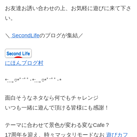
お友達お誘い合わせの上、お気軽に遊びに来て下さ
い。
＼
SecondLife
のブログが集結／
にほんブログ村
*:..｡♡*ﾟ¨ﾟﾟ･*:..｡♡*ﾟ¨ﾟﾟ･*
面白そうなネタなら何でもチャレンジ
いつも一緒に遊んで頂ける皆様にも感謝！
テーマに合わせて景色が変わる変なCafe？
17周年を迎え、時々マッタリモードなお
遊びカフ