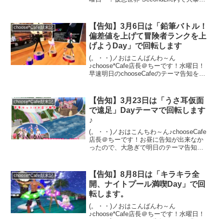
しているchooseCafeの告知の日でござい
ます。早速明日6月27日（木）のテーマを
お知らせを・・・明日は「梨を...
【告知】3月6日は「鉛筆バトル！
choose*Cafe顛末記
偏差値を上げて冒険者ランクを上
げようDay」で回転します
(。・・)ノおはこんばんわ～ん
♪choose*Cafe店長＠ちーです！水曜日！
早速明日のchooseCafeのテーマ告知をさ
せて頂きますっ明日3月6日（木）
は・・・「鉛筆バトル！偏差値を上げて
冒険者ランクを上げようDay」で回転し
【告知】3月23日は「うさ耳仮面
choose*Cafe顛末記
ます。店内...
で遠足」Dayテーマで回転します
♪
(。・・)ノおはこんちわ～ん♪chooseCafe
店長＠ちーです！お昼に告知が出来なか
ったので、大急ぎで明日のテーマ告知を
致します～（汗）明日のテーマは・・・
「うさ耳仮面で遠足」Day久々にchoose
を飛び出して遠足に行く予定です♪行き
【告知】8月8日は「キラキラ全
choose*Cafe顛末記
先...
開、ナイトプール満喫Day」で回
転します。
(。・・)ノおはこんばんわ～ん
♪choose*Cafe店長＠ちーです！水曜日！