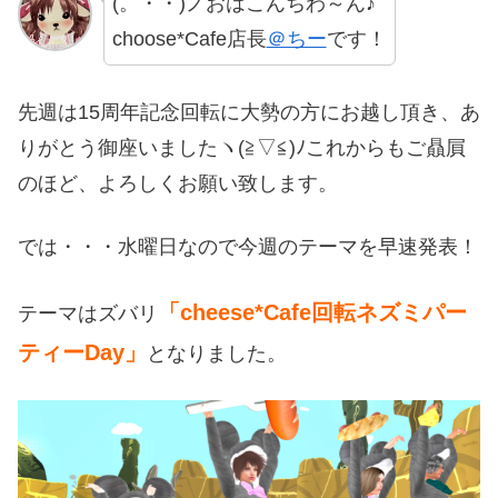
(。・・)ノおはこんちわ～ん♪
choose*Cafe店長
＠ちー
です！
先週は15周年記念回転に大勢の方にお越し頂き、あ
りがとう御座いましたヽ(≧▽≦)ﾉこれからもご贔屓
のほど、よろしくお願い致します。
では・・・水曜日なので今週のテーマを早速発表！
「cheese*Cafe回転ネズミパー
テーマはズバリ
ティーDay」
となりました。