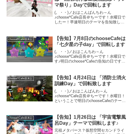
マ祭り」Dayで回転します
(。・・)ノおはこんばんちわ～ん
♪choose*Cafe店長＠ちーです！水曜日で
したー！早速明日のテーマを告知致しま
す（汗）明日9月25日（木）のテーマは
「黒潮蛇行修正復活記念！サンマ祭り」
Dayで回転することになりましたー※今
【告知】7月8日のchooseCafeは
choose*Cafe顛末記
年、サンマが...
「七夕星の子day」で回転します
(。・・)ノおはこんちわ～ん
♪choose*Cafe店長＠ちーです！水曜日で
す♪明日のchoose*Cafeの告知の日です
(⌒∇⌒)ノ早速明日7月8日のカフェのテー
マをお知らせ致します。明日のテーマ
は・・・七夕にちなんで「七夕星の子
【告知】4月24日は 「消防士消火
choose*Cafe顛末記
day」...
訓練Day」で回転致します
(。・・)ノおはこんばんわ～ん
♪choose*Cafe店長＠ちーです！水曜日！
ということで明日のchooseCafeのテーマ
告知の日でしたーー明日4月24日（木）の
chooseCafeは「消防士消火訓練Day」で
回転する事になりましたヽ(≧...
【告知】1月26日は 「宇宙電撃風
choose*Cafe顛末記
呂Day」テーマで回転します♪
元祖メタバース？仮想空間セカンドライ