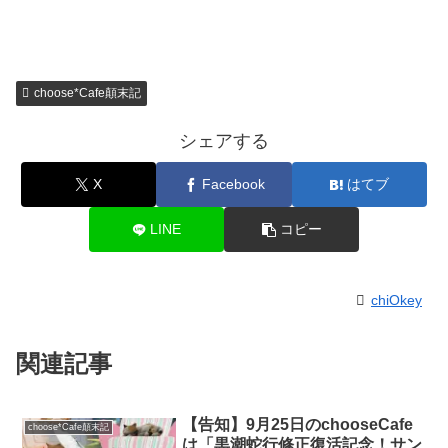
choose*Cafe顛末記
シェアする
X
Facebook
はてブ
LINE
コピー
chiOkey
関連記事
【告知】9月25日のchooseCafe
choose*Cafe顛末記
は「黒潮蛇行修正復活記念！サン