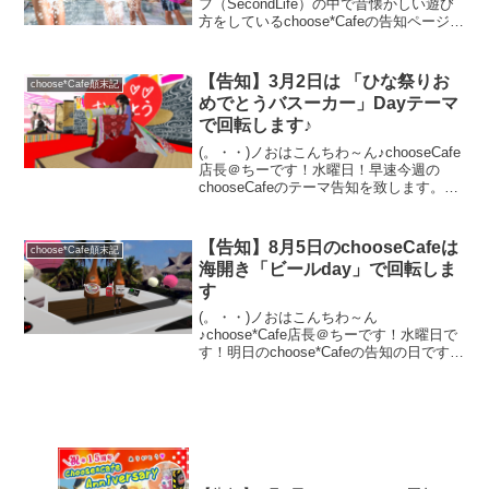
フ（SecondLife）の中で昔懐かしい遊び
方をしているchoose*Cafeの告知ページで
す。1月26日は宇宙船の中に「宇宙電撃風
呂」を設置して回転となりました。お土
産は泡が出るビキニ（Free）ネタ持込歓
【告知】3月2日は 「ひな祭りお
choose*Cafe顛末記
迎のお気楽なカフェです。泡ビキニが欲
めでとうバスーカー」Dayテーマ
しいなーという方もお土産だけ欲しいっ
で回転します♪
て方もお気軽にお越し下さい。
(。・・)ノおはこんちわ～ん♪chooseCafe
店長＠ちーです！水曜日！早速今週の
chooseCafeのテーマ告知を致します。明
日3月2日（木）はひな祭り (✿´ ꒳ ` )とい
うことで「ひな祭りおめでとうバスーカ
ー」Dayテーマで回転致...
【告知】8月5日のchooseCafeは
choose*Cafe顛末記
海開き「ビールday」で回転しま
す
(。・・)ノおはこんちわ～ん
♪choose*Cafe店長＠ちーです！水曜日で
す！明日のchoose*Cafeの告知の日です♪
早速明日8月5日のカフェテーマをお知ら
せいたします。明日の予定は・・・海開
き「ビールday」に決まりました♪クルー
ザ...