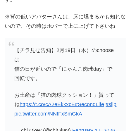
※背の低いアバターさんは、床に埋まるかも知れな
いので、その時はホバーで上に上げて下さいね
【チラ見せ告知】2月19日（木）のchoose
は
猫の日が近いので「にゃんこ肉球day」で
回転です。
お土産は「猫の肉球クッション！」貰って
ね
https://t.co/cA2eEkkxcE
#SecondLife
#sljp
pic.twitter.com/NNtFxSmGkA
— chi Okey (@chiOkey)
February 17, 2026