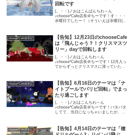
回転です
(。・・)ノおはこんばんちわ～ん
♪choose*Cafe店長＠ちーです！す・・・
水曜日でしたー！（そういえば水曜日(￣
□￣;)!!）早速明日、1月22日（木）の
chooseCafeの告知に移ります！あしたの
木曜日はズバリ「かまくら着て滑ろう...
【告知】12月23日のchooseCafe
choose*Cafe顛末記
は「飛んじゃう？！クリスマスツ
リー」dayで回転します
(。・・)ノおはこんちわ～ん
♪choose*Cafe店長＠ちーです！12月入っ
てからずっとクリスマスに浸っていたの
で、「もう、クリスマスお腹いっぱい」
な方も居るかも知れませんが・・・今週
はchoose*Cafeも、他のイベントと同じ
【告知】6月16日のテーマは「ナ
choose*Cafe顛末記
く？クリ...
イトプールでパリピ回転」でまっ
たり過ごします
(。・・)ノおはこんちわ～ん
♪choose*Cafe店長＠ちーです！バタバタ
してて、当日になっちゃいましたが、早
速本日回転のchoose*Cafeのテーマを告知
致します。今日6月16日（木）のテーマは
ずばり「ナイトプールでパリピ回転」ま
【告知】4月14日のテーマは「槍
choose*Cafe顛末記
った...
ドリルゲーム2」リベンジ飛ぶ