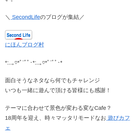
＼
SecondLife
のブログが集結／
にほんブログ村
*:..｡♡*ﾟ¨ﾟﾟ･*:..｡♡*ﾟ¨ﾟﾟ･*
面白そうなネタなら何でもチャレンジ
いつも一緒に遊んで頂ける皆様にも感謝！
テーマに合わせて景色が変わる変なCafe？
18周年を迎え、時々マッタリモードなお
遊びカフ
ェ