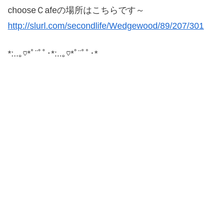
chooseＣafeの場所はこちらです～
http://slurl.com/secondlife/Wedgewood/89/207/301
*:..｡♡*ﾟ¨ﾟﾟ･*:..｡♡*ﾟ¨ﾟﾟ･*