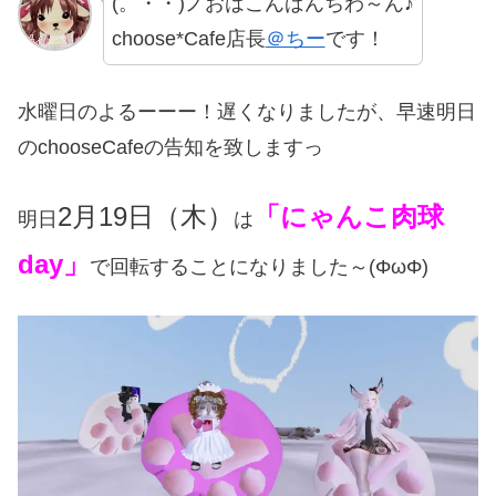
(。・・)ノおはこんばんちわ～ん♪
choose*Cafe店長
＠ちー
です！
水曜日のよるーーー！遅くなりましたが、早速明日
のchooseCafeの告知を致しますっ
2月19日（木）
「にゃんこ肉球
明日
は
day」
で回転することになりました～(ΦωΦ)