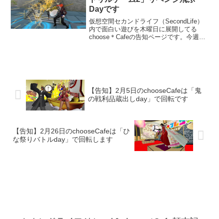
Dayです
仮想空間セカンドライフ（SecondLife）
内で面白い遊びを木曜日に展開してる
choose＊Cafeの告知ページです。今週4
月14日は以前使った「槍ドリル」をちゃ
んと飛ぶように改良したのでリベンジゲ
ームという形で遊ぶ事になりました。参
加しそびれた方も是非お気軽にお越しく
ださい槍はお土産なのでFreeです。
【告知】2月5日のchooseCafeは「鬼
の戦利品蔵出しday」で回転です
【告知】2月26日のchooseCafeは「ひ
な祭りバトルday」で回転します