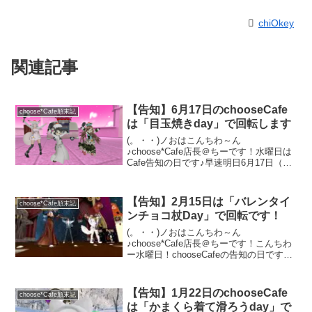
chiOkey
関連記事
【告知】6月17日のchooseCafe
choose*Cafe顛末記
は「目玉焼きday」で回転します
(。・・)ノおはこんちわ～ん
♪choose*Cafe店長＠ちーです！水曜日は
Cafe告知の日です♪早速明日6月17日（木
曜日）のカフェテーマを告知致します。
明日はズバリ「目玉焼きday」で回転です
(⌒∇⌒)ノ頭の上に「クリックすると絵柄
【告知】2月15日は「バレンタイ
choose*Cafe顛末記
が変...
ンチョコ杖Day」で回転です！
(。・・)ノおはこんちわ～ん
♪choose*Cafe店長＠ちーです！こんちわ
ー水曜日！chooseCafeの告知の日です♪
早速明日2月15日（木）のテーマのお知ら
せを致します！明日はバレンタイン過ぎ
ちゃったけど「バレンタインチョコ杖
【告知】1月22日のchooseCafe
choose*Cafe顛末記
Day」...
は「かまくら着て滑ろうday」で